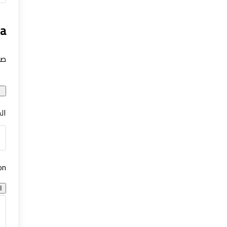
ta
صو
ال
on
ا