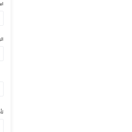
اس
ال
تأ